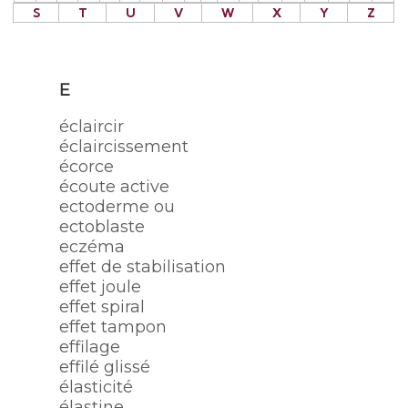
S
T
U
V
W
X
Y
Z
E
éclaircir
éclaircissement
écorce
écoute active
ectoderme ou
ectoblaste
eczéma
effet de stabilisation
effet joule
effet spiral
effet tampon
effilage
effilé glissé
élasticité
élastine