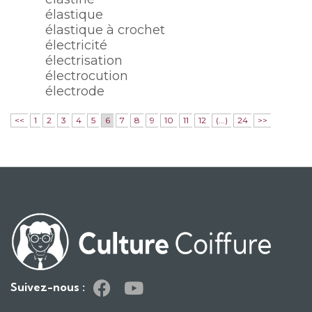
élastique
élastique à crochet
électricité
électrisation
électrocution
électrode
<<
1
2
3
4
5
6
7
8
9
10
11
12
(...)
24
>>
Suivez-nous :