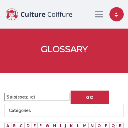
Toggle nav
GLOSSARY
GO
Catégories
A
B
C
D
E
F
G
H
I
J
K
L
M
N
O
P
Q
R