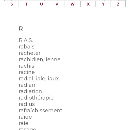
S
T
U
V
W
X
Y
Z
R
R.A.S.
rabais
racheter
rachidien, ienne
rachis
racine
radial, iale, iaux
radian
radiation
radiothérapie
radius
rafraîchissement
raide
raie
rasage