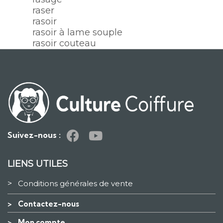
raser
rasoir
rasoir à lame souple
rasoir couteau
Suivez-nous :
LIENS UTILES
>
Conditions générales de vente
>
Contactez-nous
>
Mon compte