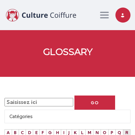
Toggle nav
GLOSSARY
GO
Catégories
A
B
C
D
E
F
G
H
I
J
K
L
M
N
O
P
Q
R