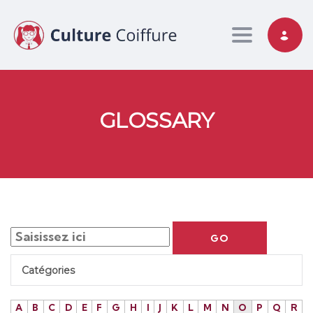
Toggle nav
GLOSSARY
GO
Catégories
A
B
C
D
E
F
G
H
I
J
K
L
M
N
O
P
Q
R