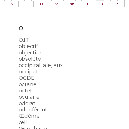
S
T
U
V
W
X
Y
Z
O
O.I.T
objectif
objection
obsolète
occipital, ale, aux
occiput
OCDE
octane
octet
oculaire
odorat
odoriférant
Œdème
œil
Œsophage