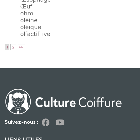
Œuf
ohm
oléine
oléique
olfactif, ive
1
2
>>
Suivez-nous :
LIENS UTILES