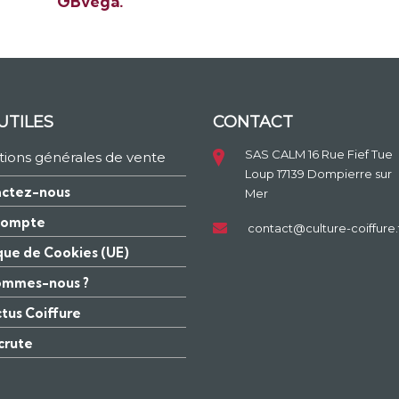
GBvéga.
UTILES
CONTACT
SAS CALM 16 Rue Fief Tue
tions générales de vente
Loup 17139 Dompierre sur
ctez-nous
Mer
compte
contact@culture-coiffure.
ique de Cookies (UE)
ommes-nous ?
ctus Coiffure
crute