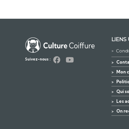
LIENS 
Condi
>
Suivez-nous :
Conta
>
Mon 
>
Polit
>
Qui s
>
Les a
>
On re
>