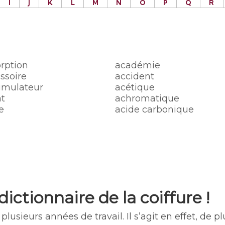
I
J
K
L
M
N
O
P
Q
R
rption
académie
ssoire
accident
umulateur
acétique
t
achromatique
e
acide carbonique
dictionnaire de la coiffure
!
 plusieurs années de travail. Il s’agit en effet, de p