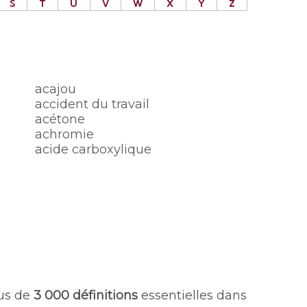
S
T
U
V
W
X
Y
Z
acajou
accident du travail
acétone
achromie
acide carboxylique
lus de
3 000 définitions
essentielles dans