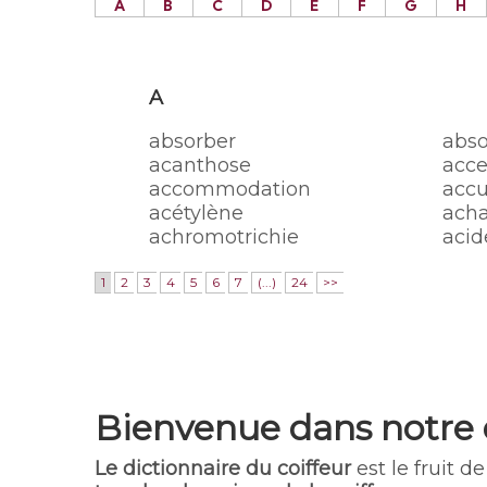
A
B
C
D
E
F
G
H
A
absorber
abso
acanthose
acce
accommodation
acc
acétylène
acha
achromotrichie
acid
1
2
3
4
5
6
7
(...)
24
>>
Bienvenue dans notre
Le dictionnaire du coiffeur
est le fruit de