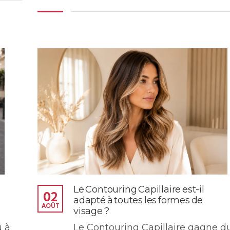
Le Contouring Capillaire est-il
02
adapté à toutes les formes de
AOÛT
visage ?
Le Contouring Capillaire gagne d
u à