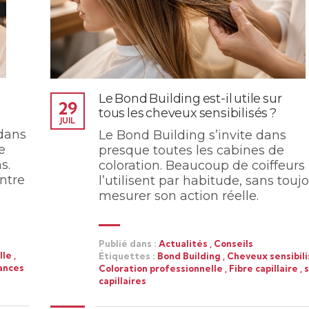
Le Bond Building est-il utile sur
29
tous les cheveux sensibilisés ?
JUIL
 dans
Le Bond Building s’invite dans
e
presque toutes les cabines de
s.
coloration. Beaucoup de coiffeurs
ntre
l’utilisent par habitude, sans touj
mesurer son action réelle.
Publié dans :
Actualités
,
Conseils
lle
,
Étiquettes :
Bond Building
,
Cheveux sensibil
ances
Coloration professionnelle
,
Fibre capillaire
,
s
capillaires