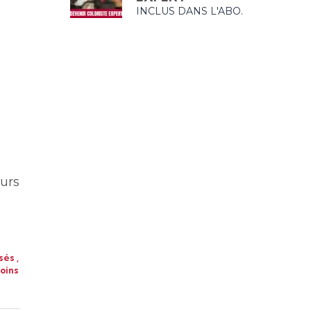
INCLUS DANS L'ABO.
ours
isés
,
oins