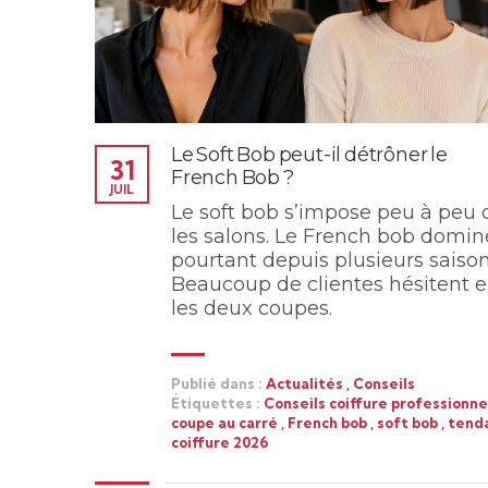
Le Soft Bob peut-il détrôner le
31
French Bob ?
JUIL
Le soft bob s’impose peu à peu
les salons. Le French bob domin
pourtant depuis plusieurs saison
Beaucoup de clientes hésitent e
les deux coupes.
Publié dans :
Actualités
,
Conseils
Étiquettes :
Conseils coiffure professionne
coupe au carré
,
French bob
,
soft bob
,
tend
coiffure 2026