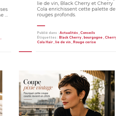
lie de vin, Black Cherry et Cherry
Cola enrichissent cette palette de
uses
rouges profonds.
ne …
Publié dans :
Actualités
,
Conseils
Étiquettes :
Black Cherry
,
bourgogne
,
Cherr
e
,
Cola Hair
,
lie de vin
,
Rouge cerise