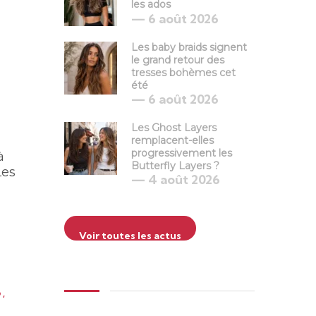
les ados
6 août 2026
Les baby braids signent
le grand retour des
tresses bohèmes cet
été
6 août 2026
Les Ghost Layers
remplacent-elles
progressivement les
à
Butterfly Layers ?
Les
4 août 2026
Voir toutes les actus
6
,