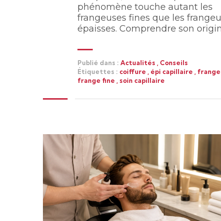
phénomène touche autant les
frangeuses fines que les frange
épaisses. Comprendre son origi
Publié dans :
Actualités
,
Conseils
Étiquettes :
coiffure
,
épi capillaire
,
frang
frange fine
,
soin capillaire