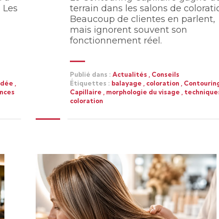
terrain dans les salons de colorati
 Les
Beaucoup de clientes en parlent,
mais ignorent souvent son
fonctionnement réel.
Publié dans :
Actualités
,
Conseils
Étiquettes :
balayage
,
coloration
,
Contourin
adée
,
Capillaire
,
morphologie du visage
,
technique
nces
coloration