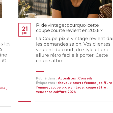
Pixie vintage : pourquoi cette
21
coupe courte revient en 2026 ?
JUIL
La Coupe pixie vintage revient da
s les
les demandes salon. Vos clientes
p
veulent du court, du style et une
ine
allure rétro facile à porter. Cette
 et
coupe attire …
Publié dans :
Actualités
,
Conseils
Étiquettes :
cheveux courts femme
,
coiffure
femme
,
coupe pixie vintage
,
coupe rétro
,
mme
,
tendance coiffure 2026