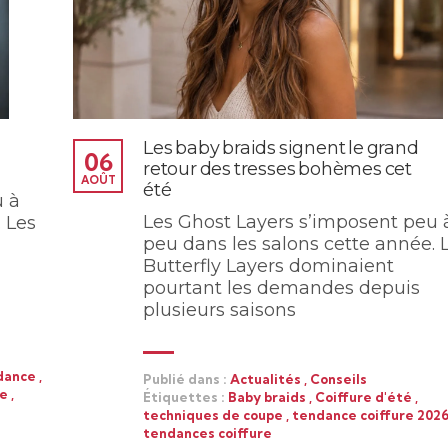
Les baby braids signent le grand
06
retour des tresses bohèmes cet
AOÛT
été
u à
Les Ghost Layers s’imposent peu 
 Les
peu dans les salons cette année. 
Butterfly Layers dominaient
pourtant les demandes depuis
plusieurs saisons
ndance
,
Publié dans :
Actualités
,
Conseils
pe
,
Étiquettes :
Baby braids
,
Coiffure d'été
,
techniques de coupe
,
tendance coiffure 202
tendances coiffure