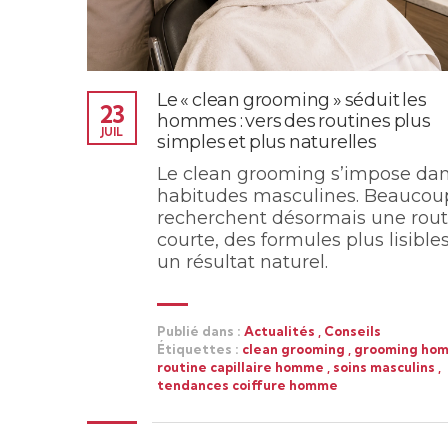
Le « clean grooming » séduit les
23
hommes : vers des routines plus
JUIL
simples et plus naturelles
Le clean grooming s’impose dan
habitudes masculines. Beaucou
recherchent désormais une rout
courte, des formules plus lisibles
un résultat naturel.
Publié dans :
Actualités
,
Conseils
Étiquettes :
clean grooming
,
grooming ho
routine capillaire homme
,
soins masculins
,
tendances coiffure homme