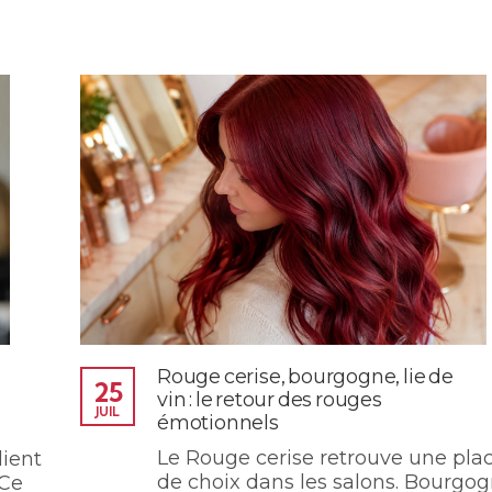
Rouge cerise, bourgogne, lie de
25
vin : le retour des rouges
JUIL
émotionnels
Le Rouge cerise retrouve une pla
lient
de choix dans les salons. Bourgog
 Ce