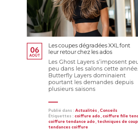
Les coupes dégradées XXL font
06
leur retour chez les ados
AOÛT
Les Ghost Layers s’imposent pe
peu dans les salons cette année.
Butterfly Layers dominaient
pourtant les demandes depuis
plusieurs saisons
Publié dans :
Actualités
,
Conseils
Étiquettes :
coiffure ado
,
coiffure fille te
coiffure tendance ado
,
techniques de cou
tendances coiffure