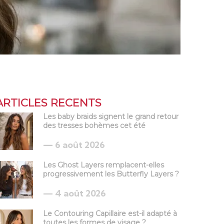
ARTICLES RECENTS
Les baby braids signent le grand retour
des tresses bohèmes cet été
6 août 2026
Les Ghost Layers remplacent-elles
progressivement les Butterfly Layers ?
4 août 2026
Le Contouring Capillaire est-il adapté à
toutes les formes de visage ?