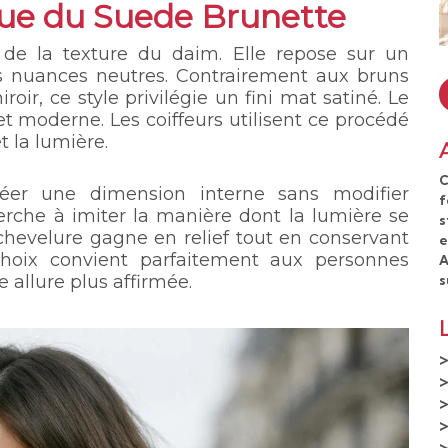
que du Suede Brunette
t de la texture du daim. Elle repose sur un
des nuances neutres. Contrairement aux bruns
roir, ce style privilégie un fini mat satiné. Le
t moderne. Les coiffeurs utilisent ce procédé
t la lumière.
C
éer une dimension interne sans modifier
f
erche à imiter la manière dont la lumière se
s
 chevelure gagne en relief tout en conservant
e
hoix convient parfaitement aux personnes
A
 allure plus affirmée.
s