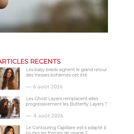
ARTICLES RECENTS
Les baby braids signent le grand retour
des tresses bohèmes cet été
6 août 2026
Les Ghost Layers remplacent-elles
progressivement les Butterfly Layers ?
4 août 2026
Le Contouring Capillaire est-il adapté à
toutes les formes de visage ?