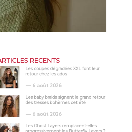
ARTICLES RECENTS
Les coupes dégradées XXL font leur
retour chez les ados
6 août 2026
Les baby braids signent le grand retour
des tresses bohèmes cet été
6 août 2026
Les Ghost Layers remplacent-elles
progressivement les Butterfly Layers ?