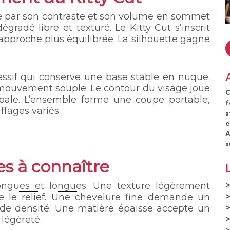
re par son contraste et son volume en sommet
égradé libre et texturé. Le Kitty Cut s’inscrit
approche plus équilibrée. La silhouette gagne
ssif qui conserve une base stable en nuque.
 mouvement souple. Le contour du visage joue
C
obale. L’ensemble forme une coupe portable,
f
ffages variés.
s
e
A
s
tes à connaître
ongues et longues
. Une texture légèrement
e le relief. Une chevelure fine demande un
de densité. Une matière épaisse accepte un
légèreté.