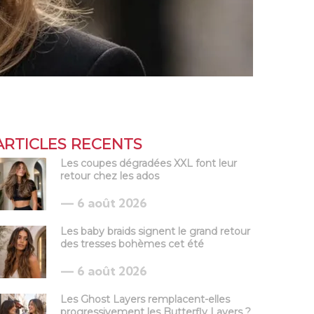
ARTICLES RECENTS
Les coupes dégradées XXL font leur
retour chez les ados
6 août 2026
Les baby braids signent le grand retour
des tresses bohèmes cet été
6 août 2026
Les Ghost Layers remplacent-elles
progressivement les Butterfly Layers ?