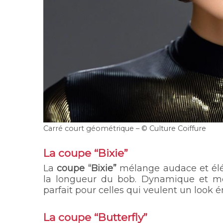
Carré court géométrique – © Culture Coiffure
La coupe “Bixie”
La
coupe “Bixie”
mélange audace et élég
la longueur du bob. Dynamique et mode
parfait pour celles qui veulent un look é
La coupe “Butterfly”