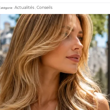
Actualités
Conseils
atégorie :
,