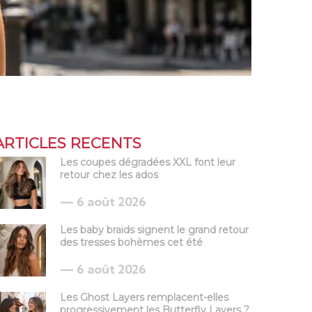
ARTICLES RECENTS
Les coupes dégradées XXL font leur
retour chez les ados
6 août 2026
Les baby braids signent le grand retour
des tresses bohèmes cet été
6 août 2026
Les Ghost Layers remplacent-elles
progressivement les Butterfly Layers ?