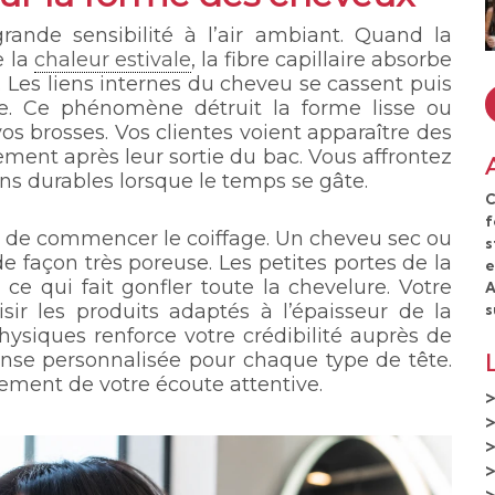
ande sensibilité à l’air ambiant. Quand la
e la
chaleur estivale
, la fibre capillaire absorbe
Les liens internes du cheveu se cassent puis
. Ce phénomène détruit la forme lisse ou
s brosses. Vos clientes voient apparaître des
ement après leur sortie du bac. Vous affrontez
s durables lorsque le temps se gâte.
C
f
t de commencer le coiffage. Un cheveu sec ou
s
e façon très poreuse. Les petites portes de la
e
, ce qui fait gonfler toute la chevelure. Votre
A
ir les produits adaptés à l’épaisseur de la
s
hysiques renforce votre crédibilité auprès de
onse personnalisée pour chaque type de tête.
tement de votre écoute attentive.