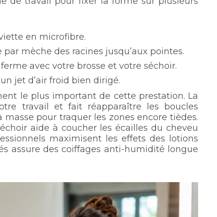
e de travail pour fixer la forme sur plusieurs
viette en microfibre.
e par mèche des racines jusqu’aux pointes.
 ferme avec votre brosse et votre séchoir.
 jet d’air froid bien dirigé.
nt le plus important de cette prestation. La
re travail et fait réapparaître les boucles
a masse pour traquer les zones encore tièdes.
 séchoir aide à coucher les écailles du cheveu
ssionnels maximisent les effets des lotions
lés assure des coiffages anti-humidité longue