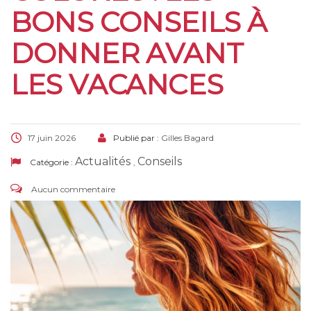
BONS CONSEILS À
DONNER AVANT
LES VACANCES
17 juin 2026
Publié par :
Gilles Bagard
Actualités
Conseils
Catégorie :
,
Aucun commentaire