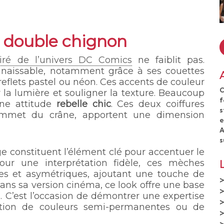
du double chignon
piré de l’univers DC Comics
ne faiblit pas.
connaissable, notamment grâce à ses couettes
eflets pastel ou néon. Ces accents de couleur
C
 la lumière et souligner la texture. Beaucoup
f
une attitude
rebelle chic
. Ces deux coiffures
s
sommet du crâne, apportent une dimension
e
A
s
e constituent l’élément clé pour accentuer le
our une interprétation fidèle, ces mèches
ves et asymétriques, ajoutant une touche de
dans sa version cinéma, ce look offre une base
s. C’est l’occasion de démontrer une expertise
ation de couleurs semi-permanentes ou de