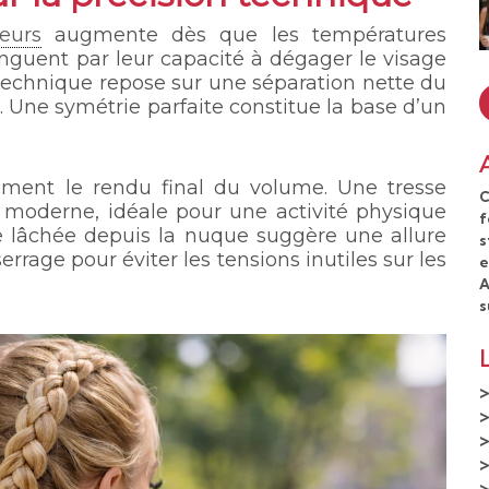
teurs
augmente dès que les températures
inguent par leur capacité à dégager le visage
 technique repose sur une séparation nette du
. Une symétrie parfaite constitue la base d’un
ement le rendu final du volume. Une tresse
C
t moderne, idéale pour une activité physique
f
que lâchée depuis la nuque suggère une allure
s
rrage pour éviter les tensions inutiles sur les
e
A
s