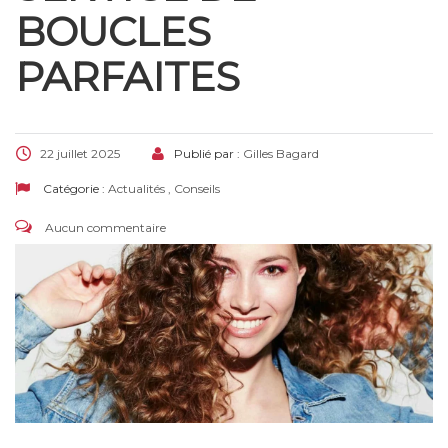
BOUCLES
PARFAITES
22 juillet 2025
Publié par :
Gilles Bagard
Catégorie :
Actualités
,
Conseils
Aucun commentaire