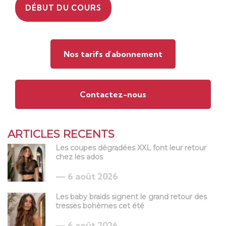
DÉBUT DU COURS
Nos tarifs d'abonnement
Contactez-nous
ARTICLES RECENTS
Les coupes dégradées XXL font leur retour
chez les ados
6 août 2026
Les baby braids signent le grand retour des
tresses bohèmes cet été
6 août 2026