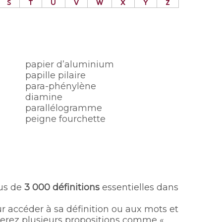
S
T
U
V
W
X
Y
Z
papier d’aluminium
papille pilaire
para-phénylène
diamine
parallélogramme
peigne fourchette
lus de
3 000 définitions
essentielles dans
ur accéder à sa définition ou aux mots et
ouverez plusieurs propositions comme «