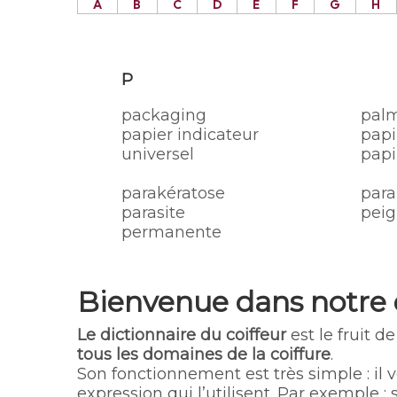
A
B
C
D
E
F
G
H
P
packaging
palm
papier indicateur
papi
universel
papi
parakératose
para
parasite
peig
permanente
Bienvenue dans notre
Le dictionnaire du coiffeur
est le fruit de
tous les domaines de la coiffure
.
Son fonctionnement est très simple : il 
expression qui l’utilisent. Par exemple 