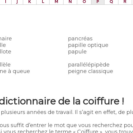
I
J
K
L
M
N
O
P
Q
R
aire
pancréas
lle
papille optique
llote
papule
llèle
parallélépipède
ne à queue
peigne classique
dictionnaire de la coiffure
!
 plusieurs années de travail. Il s’agit en effet, de p
vous suffit d’entrer le mot que vous recherchez po
: si vous recherchez le terme « Coiffure », vous tr