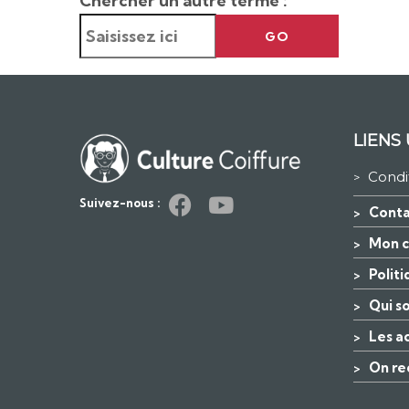
Chercher un autre terme :
GO
LIENS 
Condi
>
Suivez-nous :
Conta
>
Mon 
>
Polit
>
Qui s
>
Les a
>
On re
>