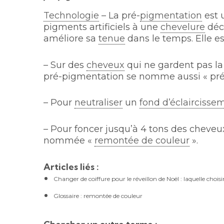
Technologie
– La pré-
pigmentation
est 
pigments artificiels à une
chevelure
déco
améliore sa
tenue
dans le temps. Elle est
– Sur des
cheveux
qui ne gardent pas l
pré-pigmentation se nomme aussi « pré-
– Pour
neutraliser
un
fond d’éclaircisse
– Pour foncer jusqu’à 4 tons des cheveux 
nommée «
remontée de couleur
».
Articles liés :
Changer de coiffure pour le réveillon de Noël : laquelle choisi
Glossaire : remontée de couleur