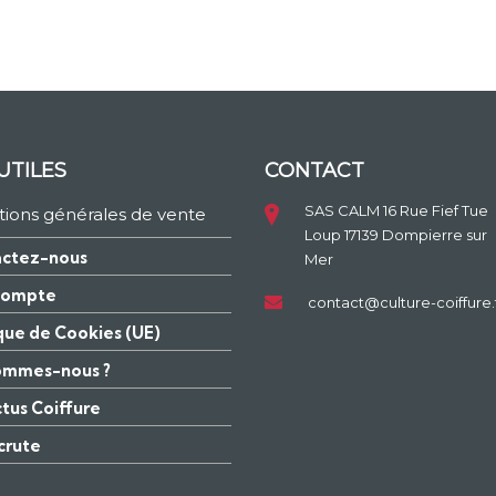
UTILES
CONTACT
SAS CALM 16 Rue Fief Tue
tions générales de vente
Loup 17139 Dompierre sur
ctez-nous
Mer
compte
contact@culture-coiffure.
ique de Cookies (UE)
ommes-nous ?
ctus Coiffure
crute