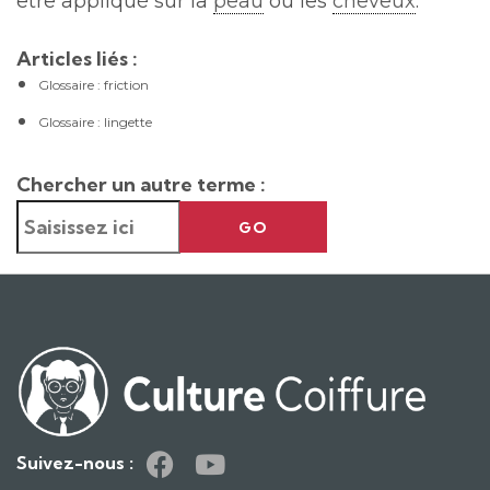
être appliqué sur la
peau
ou les
cheveux
.
Articles liés :
Glossaire : friction
Glossaire : lingette
Chercher un autre terme :
GO
Suivez-nous :