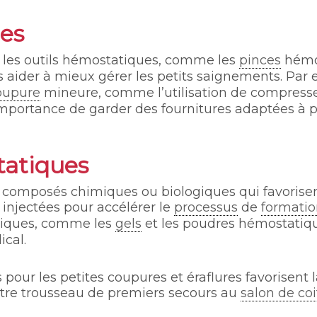
ues
nt les outils hémostatiques, comme les
pinces
hémos
s aider à mieux gérer les petits saignements. Par
oupure
mineure, comme l’utilisation de compresse
importance de garder des fournitures adaptées à 
tatiques
composés chimiques ou biologiques qui favorisent
injectées pour accélérer le
processus
de
formati
logiques, comme les
gels
et les poudres hémostatique
cal.
our les petites coupures et éraflures favorisent la
votre trousseau de premiers secours au
salon de coi