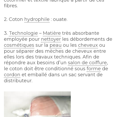
cotonnier et textile fabriqué à partir de ces
fibres.
2. Coton
hydrophile
: ouate.
3.
Technologie
–
Matière
très absorbante
employée pour
nettoyer
les débordements de
cosmétiques
sur la
peau
ou les
cheveux
ou
pour séparer des mèches de cheveux entre
elles lors des travaux techniques. Afin de
répondre aux besoins d’un
salon de coiffure
,
le coton doit être conditionné sous
forme
de
cordon
et emballé dans un sac servant de
distributeur.