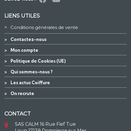
LIENS UTILES
>
Conditions générales de vente
>
Contactez-nous
>
Mon compte
>
Politique de Cookies (UE)
>
Qui sommes-nous ?
>
Les actus Coiffure
>
On recrute
CONTACT
SAS CALM 16 Rue Fief Tue
Loup 17139 Dompierre sur Mer