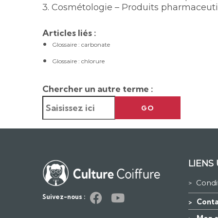
3. Cosmétologie – Produits pharmaceuti
Articles liés :
Glossaire : carbonate
Glossaire : chlorure
Chercher un autre terme :
GO
LIENS 
Condi
>
Suivez-nous :
Conta
>