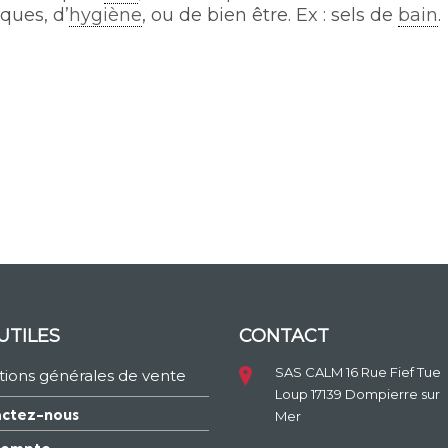
ques, d’
hygiène
, ou de bien être. Ex : sels de
bain
.
UTILES
CONTACT
SAS CALM 16 Rue Fief Tue
tions générales de vente
Loup 17139 Dompierre sur
ctez-nous
Mer