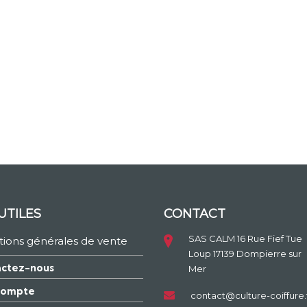
UTILES
CONTACT
SAS CALM 16 Rue Fief Tue
tions générales de vente
Loup 17139 Dompierre sur
ctez-nous
Mer
compte
contact@culture-coiffure.