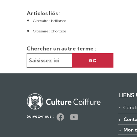
Articles liés :
Glossaire : brillance
Glossaire : choroïde
Chercher un autre terme :
GO
LIENS 
Condi
>
Suivez-nous :
Conta
>
Mon 
>