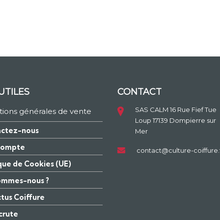
UTILES
CONTACT
SAS CALM 16 Rue Fief Tue
tions générales de vente
Loup 17139 Dompierre sur
ctez-nous
Mer
compte
contact@culture-coiffure.
ique de Cookies (UE)
ommes-nous ?
ctus Coiffure
crute