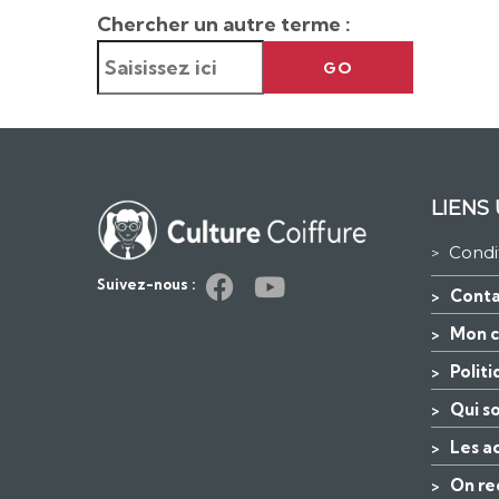
Chercher un autre terme :
GO
LIENS 
Condi
>
Suivez-nous :
Conta
>
Mon 
>
Polit
>
Qui s
>
Les a
>
On re
>