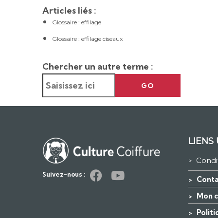
Articles liés :
Glossaire : effilage
Glossaire : effilage ciseaux
Chercher un autre terme :
GO
LIENS 
Condi
>
Suivez-nous :
Conta
>
Mon 
>
Polit
>