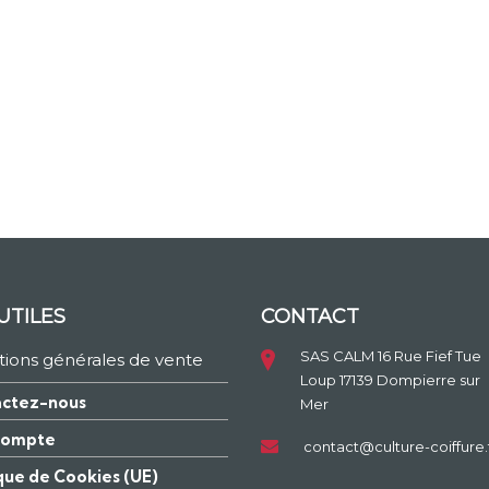
UTILES
CONTACT
SAS CALM 16 Rue Fief Tue
tions générales de vente
Loup 17139 Dompierre sur
ctez-nous
Mer
compte
contact@culture-coiffure.
ique de Cookies (UE)