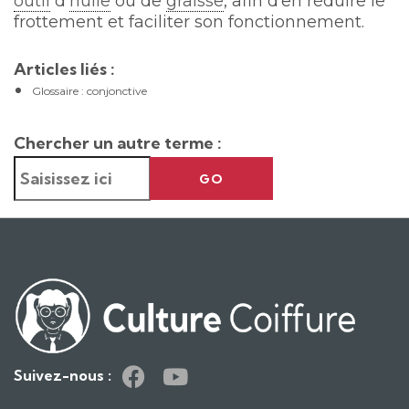
outil
d’
huile
ou de
graisse
, afin d’en réduire le
frottement et faciliter son fonctionnement.
Articles liés :
Glossaire : conjonctive
Chercher un autre terme :
GO
Suivez-nous :