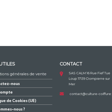
UTILES
CONTACT
SAS CALM 16 Rue Fief Tue
tions générales de vente
Loup 17139 Dompierre sur
ctez-nous
Mer
compte
contact@culture-coiffure.
ique de Cookies (UE)
ommes-nous ?