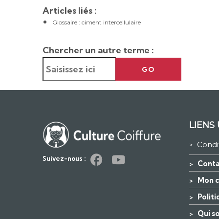
Articles liés :
Glossaire : ciment intercellulaire
Chercher un autre terme :
GO
LIENS 
Condi
>
Suivez-nous :
Conta
>
Mon 
>
Polit
>
Qui s
>