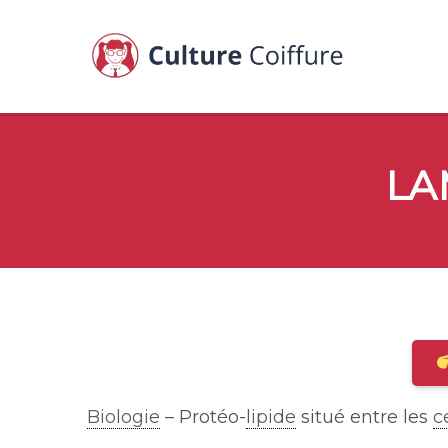
LA
Biologie
– Protéo-
lipide
situé entre les
c