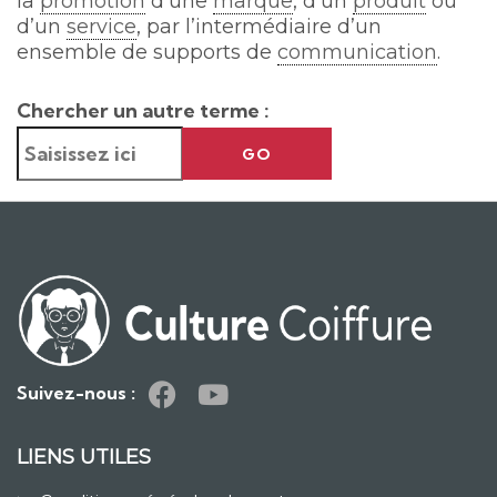
la
promotion
d’une
marque
, d’un
produit
ou
d’un
service
, par l’intermédiaire d’un
ensemble de supports de
communication
.
Chercher un autre terme :
GO
Suivez-nous :
LIENS UTILES