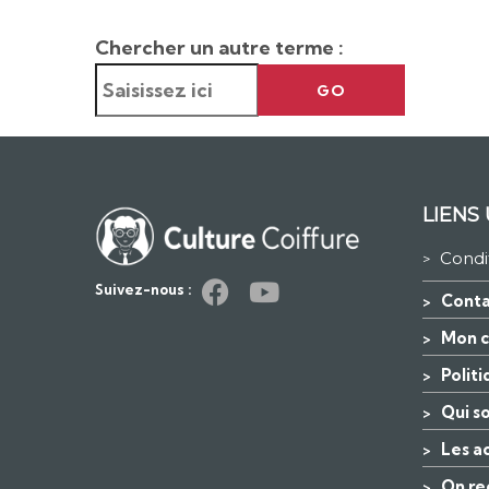
Chercher un autre terme :
GO
LIENS 
Condi
>
Suivez-nous :
Conta
>
Mon 
>
Polit
>
Qui s
>
Les a
>
On re
>