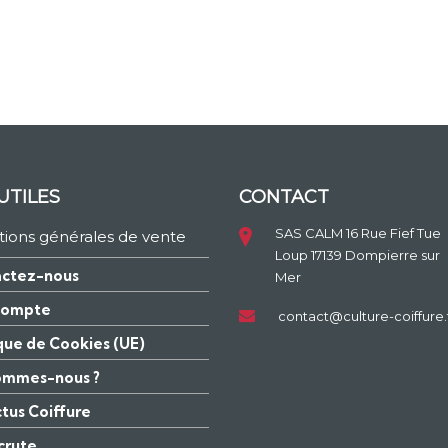
UTILES
CONTACT
SAS CALM 16 Rue Fief Tue
tions générales de vente
Loup 17139 Dompierre sur
ctez-nous
Mer
compte
contact@culture-coiffure.
ique de Cookies (UE)
ommes-nous ?
ctus Coiffure
crute